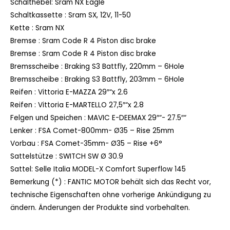
Schalthebel:
Sram NX Eagle
Schaltkassette :
Sram SX, 12V, 11-50
Kette :
Sram NX
Bremse :
Sram Code R 4 Piston disc brake
Bremse :
Sram Code R 4 Piston disc brake
Bremsscheibe :
Braking S3 Battfly, 220mm – 6Hole
Bremsscheibe :
Braking S3 Battfly, 203mm – 6Hole
Reifen :
Vittoria E-MAZZA 29″“x 2.6
Reifen :
Vittoria E-MARTELLO 27,5″“x 2.8
Felgen und Speichen :
MAVIC E-DEEMAX 29″“- 27.5″“
Lenker :
FSA Comet-800mm- Ø35 – Rise 25mm
Vorbau :
FSA Comet-35mm- Ø35 – Rise +6°
Sattelstütze :
SWITCH SW Ø 30.9
Sattel:
Selle Italia MODEL-X Comfort Superflow 145
Bemerkung (*) :
FANTIC MOTOR behält sich das Recht vor,
technische Eigenschaften ohne vorherige Ankündigung zu
ändern. Änderungen der Produkte sind vorbehalten.