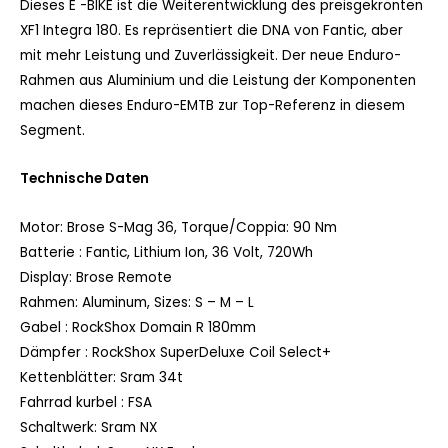
Dieses E -BIKE ist die Weiterentwicklung des preisgekrönten
XF1 Integra 180. Es repräsentiert die DNA von Fantic, aber
mit mehr Leistung und Zuverlässigkeit. Der neue Enduro-
Rahmen aus Aluminium und die Leistung der Komponenten
machen dieses Enduro-EMTB zur Top-Referenz in diesem
Segment.
Technische Daten
Motor:
Brose S-Mag 36, Torque/Coppia: 90 Nm
Batterie :
Fantic, Lithium Ion, 36 Volt, 720Wh
Display:
Brose Remote
Rahmen:
Aluminum, Sizes: S – M – L
Gabel :
RockShox Domain R 180mm
Dämpfer :
RockShox SuperDeluxe Coil Select+
Kettenblätter:
Sram 34t
Fahrrad kurbel :
FSA
Schaltwerk:
Sram NX