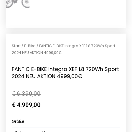
Start
/
E-Bike
/ FANTIC E-BIKE Integra XEF 1.8 720Wh Sport
2024 NEU AKTION 4999,00€
FANTIC E-BIKE Integra XEF 1.8 720Wh Sport
2024 NEU AKTION 4999,00€
Ursprünglicher
Aktueller
€
6.390,00
Preis
Preis
€
4.999,00
war:
ist:
FANTIC
Größe
€ 6.390,00
€ 4.999,00.
E-