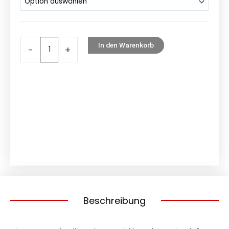
BIKE
Integra
XEF
1.8
In den Warenkorb
-
+
720Wh
Sport
2024
NEU
AKTION
4999,00€
Menge
Beschreibung