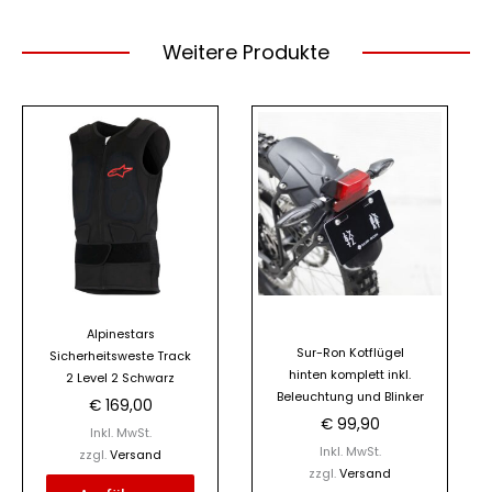
Weitere Produkte
Dieses
Produkt
weist
mehrere
Varianten
auf.
Die
Optionen
Alpinestars
können
Sur-Ron Kotflügel
Sicherheitsweste Track
auf
hinten komplett inkl.
2 Level 2 Schwarz
der
Beleuchtung und Blinker
€
169,00
Produktseite
€
99,90
Inkl. MwSt.
gewählt
Inkl. MwSt.
zzgl.
Versand
zzgl.
Versand
werden