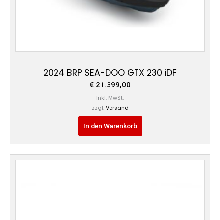
2024 BRP SEA-DOO GTX 230 iDF
€
21.399,00
Inkl. MwSt.
zzgl.
Versand
In den Warenkorb
Preisspanne:
Dieses
€ 27.499,00
Produkt
bis
weist
€ 27.799,00
mehrere
Varianten