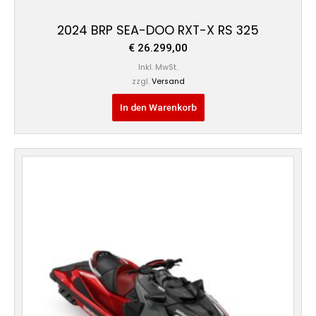
2024 BRP SEA-DOO RXT-X RS 325
€
26.299,00
Inkl. MwSt.
zzgl.
Versand
In den Warenkorb
Preisspanne:
Dieses
€ 27.399,00
Produkt
bis
weist
€ 27.699,00
mehrere
Varianten
auf.
Die
Optionen
können
auf