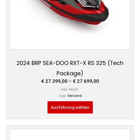
der
Produktseite
gewählt
werden
2024 BRP SEA-DOO RXT-X RS 325 (Tech
Package)
€
27.399,00
–
€
27.699,00
Inkl. MwSt.
zzgl.
Versand
Ausführung wählen
Preisspanne:
Dieses
€ 27.399,00
Produkt
bis