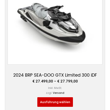
auf.
Die
Optionen
können
auf
der
Produktseite
gewählt
werden
2024 BRP SEA-DOO GTX Limited 300 iDF
€
27.499,00
–
€
27.799,00
Inkl. MwSt.
zzgl.
Versand
Ausführung wählen