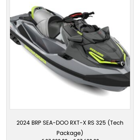
weist
€ 27.699,00
mehrere
Varianten
auf.
Die
Optionen
können
auf
der
Produktseite
gewählt
werden
2024 BRP SEA-DOO RXT-X RS 325 (Tech
Package)