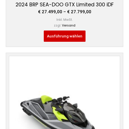
2024 BRP SEA-DOO GTX Limited 300 iDF
€
27.499,00
–
€
27.799,00
Inkl. MwSt.
zzgl.
Versand
Ausführung wählen
Preisspanne:
Dieses
€ 26.499,00
Produkt
bis
weist
€ 28.199,00
mehrere
Varianten
auf.
Die
Optionen
können
auf
der