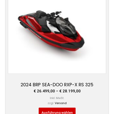
Varianten
auf.
Die
Optionen
können
auf
der
Produktseite
gewählt
werden
2024 BRP SEA-DOO RXP-X RS 325
€
26.499,00
–
€
28.199,00
Inkl. MwSt.
zzgl.
Versand
Ausführung wählen