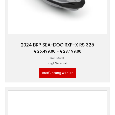
Produktseite
gewählt
werden
2024 BRP SEA-DOO RXP-X RS 325
€
26.499,00
–
€
28.199,00
Inkl. MwSt.
zzgl.
Versand
Ausführung wählen
Preisspanne:
Dieses
€ 26.499,00
Produkt
bis
weist
€ 28.199,00
mehrere