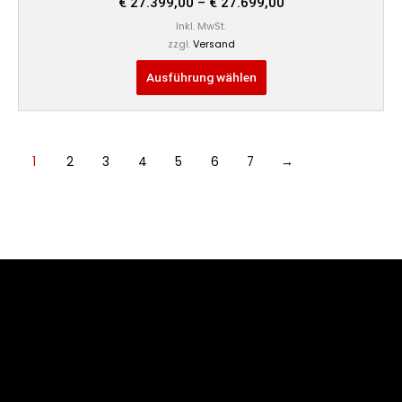
€
27.399,00
–
€
27.699,00
Inkl. MwSt.
zzgl.
Versand
Ausführung wählen
1
2
3
4
5
6
7
→