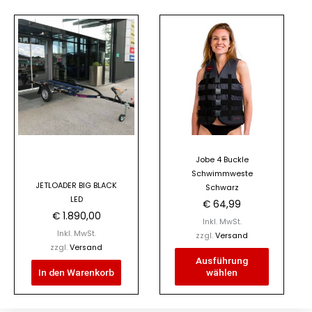
Dieses
Produkt
weist
mehrere
Varianten
auf.
Die
Optionen
Jobe 4 Buckle
können
Schwimmweste
auf
JETLOADER BIG BLACK
Schwarz
der
LED
€
64,99
Produktseite
€
1.890,00
Inkl. MwSt.
gewählt
Inkl. MwSt.
zzgl.
Versand
zzgl.
Versand
werden
Ausführung
In den Warenkorb
wählen