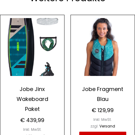
Die
t
Pro
wei
re
meh
ten
Var
auf.
Die
nen
Opt
n
kön
Jobe Jinx
Jobe Fragment
auf
Wakeboard
Blau
der
Paket
tseite
Pro
€
129,99
lt
gew
€
439,99
Inkl. MwSt.
n
wer
zzgl.
Versand
Inkl. MwSt.