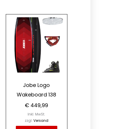
ses
dukt
st
rere
ianten
ionen
nen
Jobe Logo
Wakeboard 138
duktseite
€
449,99
ählt
Inkl. MwSt.
den
zzgl.
Versand