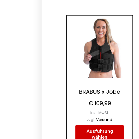
Dieses
Produk
weist
mehre
Varian
auf.
Die
Optio
könne
BRABUS x Jobe
auf
€
109,99
der
Produk
Inkl. MwSt.
gewäh
zzgl.
Versand
werde
Ausführung
wählen