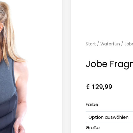
Start
/
Waterfun
/ Job
Jobe Frag
€
129,99
Jobe
Farbe
Fragment
Grau
Größe
Menge