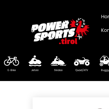
Ho
Ko
E-Bike
Jetski
Skidoo
Quad/ATV
Bugg