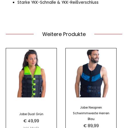
Starke YKK-Schnalle & YKK-Reißverschluss
Weitere Produkte
Dieses
Produkt
weist
mehrere
Varianten
auf.
Die
Optionen
Jobe Neopren
können
Schwimmweste Herren
Jobe Dual Grün
auf
Blau
€
49,99
der
€
89,99