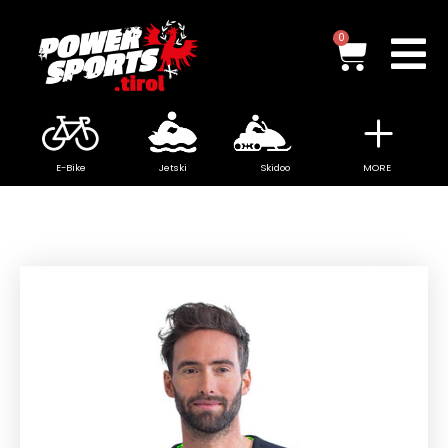
Zum
Inhalt
Waren
0
springen
E-Bike
Jetski
Skidoo
MORE