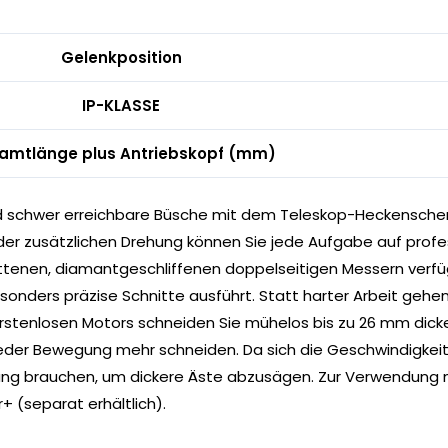
Gelenkposition
IP-KLASSE
amtlänge plus Antriebskopf (mm)
 schwer erreichbare Büsche mit dem Teleskop-Heckenschere
er zusätzlichen Drehung können Sie jede Aufgabe auf profes
tenen, diamantgeschliffenen doppelseitigen Messern verfüg
nders präzise Schnitte ausführt. Statt harter Arbeit gehen Si
bürstenlosen Motors schneiden Sie mühelos bis zu 26 mm dick
eder Bewegung mehr schneiden. Da sich die Geschwindigkeit 
tung brauchen, um dickere Äste abzusägen. Zur Verwendung m
 (separat erhältlich).