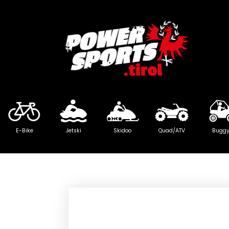
E-Bike
Jetski
Skidoo
Quad/ATV
Bugg