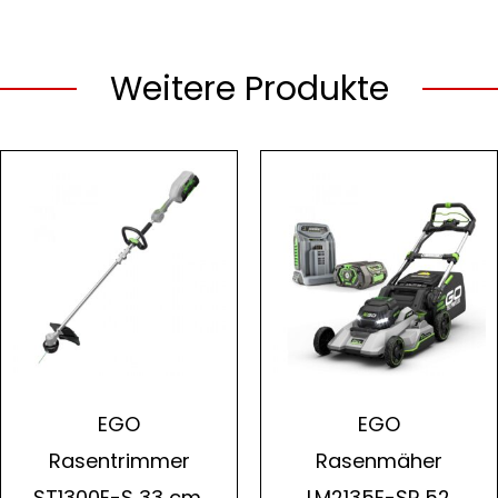
Weitere Produkte
EGO
EGO
Rasentrimmer
Rasenmäher
ST1300E-S 33 cm,
LM2135E-SP 52