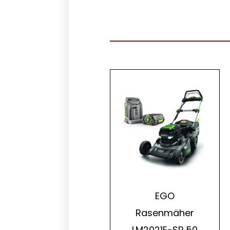
EGO
Rasenmäher
LM2021E-SP 50