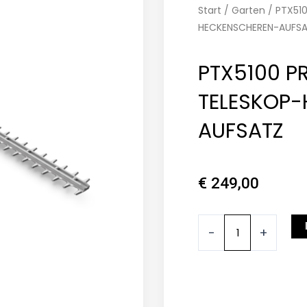
Start
/
Garten
/ PTX51
HECKENSCHEREN-AUFS
PTX5100 P
TELESKOP
AUFSATZ
€
249,00
PTX5100
-
+
PROFESSIONAL-
X
TELESKOP-
HECKENSCHEREN-