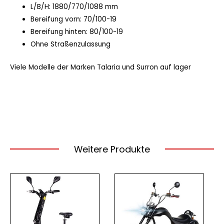
L/B/H: 1880/770/1088 mm
Bereifung vorn: 70/100-19
Bereifung hinten: 80/100-19
Ohne Straßenzulassung
Viele Modelle der Marken Talaria und Surron auf lager
Weitere Produkte
Dieses
Dieses
Produkt
Produkt
weist
weist
mehrere
mehrere