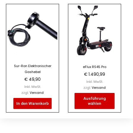
Dieses
Produkt
weist
mehrere
Varianten
auf.
Die
Optionen
Sur-Ron Elektronischer
können
eFlux RS45 Pro
Gashebel
€
1.490,99
auf
€
49,90
der
Inkl. MwSt.
Inkl. MwSt.
zzgl.
Versand
Produktseite
zzgl.
Versand
gewählt
Ausführung
In den Warenkorb
wählen
werden