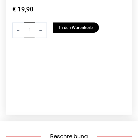
€
19,90
Sur-
In den Warenkorb
-
+
Ron
Reifenmantel
L1eX
(passend
für
Vorder-
oder
Hinterrad)
Menge
Beschreibung