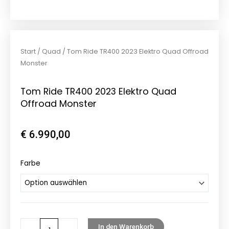
Start
/
Quad
/ Tom Ride TR400 2023 Elektro Quad Offroad
Monster
Tom Ride TR400 2023 Elektro Quad
Offroad Monster
€
6.990,00
Tom
Farbe
Ride
TR400
2023
Elektro
Quad
In den Warenkorb