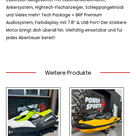
Ankersystem, Hightech-Fischanzeiger, Schleppangelmodi
und Vieles mehr! Tech Package = BRP Premium
Audiosystem, Farbdisplay mit 7.8″ & USB Port! Der stärkere
Motor bringt dich überall hin. Vielfältig einsetzbar und für
jedes Abenteuer bereit!
Weitere Produkte
Ursprüngliche
Aktueller
Preis
Preis
war:
ist:
€ 17.490,00
€ 16.380,00.