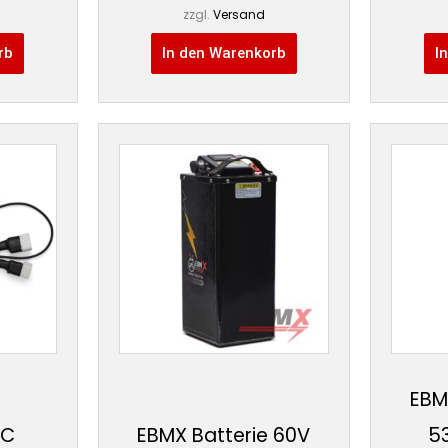
zzgl.
Versand
rb
In den Warenkorb
I
EBM
AC
EBMX Batterie 60V
5