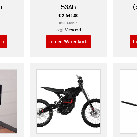
m
53Ah
(
€
2.649,00
Inkl. MwSt.
zzgl.
Versand
rb
In den Warenkorb
I
Dieses
Produkt
weist
mehrere
Varianten
auf.
Die
Optionen
können