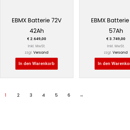
EBMX Batterie 72V
EBMX Batterie
42Ah
57Ah
€
2.649,00
€
3.749,00
Inkl. MwSt.
Inkl. MwSt.
zzgl.
Versand
zzgl.
Versand
In den Warenkorb
In den Warenko
1
2
3
4
5
6
→