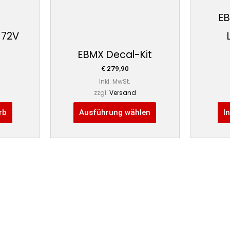
auf
EB
der
 72V
Produktseite
gewählt
EBMX Decal-Kit
werden
€
279,90
Inkl. MwSt.
zzgl.
Versand
rb
Ausführung wählen
I