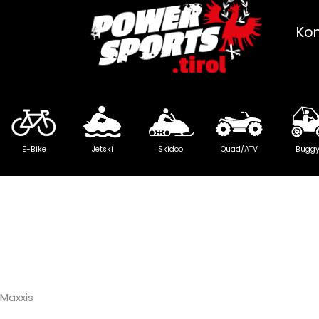
Ko
E-Bike
Jetski
Skidoo
Quad/ATV
Bugg
Maxxis