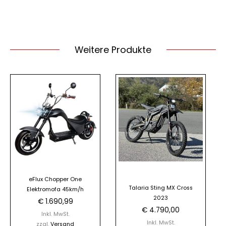
Weitere Produkte
Dieses
Produkt
weist
mehrere
Varianten
auf.
Die
Optionen
eFlux Chopper One
können
Talaria Sting MX Cross
Elektromofa 45km/h
auf
2023
€
1.690,99
der
€
4.790,00
Inkl. MwSt.
Produktseite
Inkl. MwSt.
zzgl.
Versand