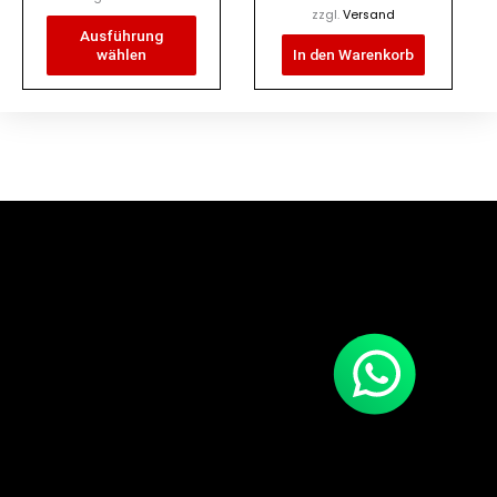
gewählt
zzgl.
Versand
Ausführung
werden
wählen
In den Warenkorb