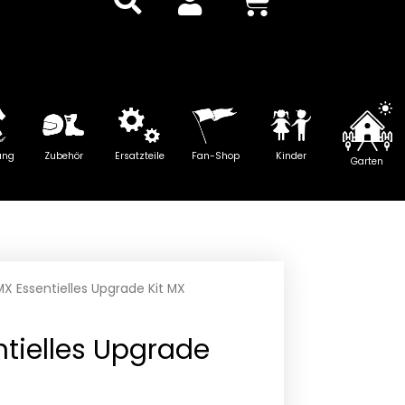
Warenkor
ung
Zubehör
Ersatzteile
Fan-Shop
Kinder
Garten
X Essentielles Upgrade Kit MX
tielles Upgrade