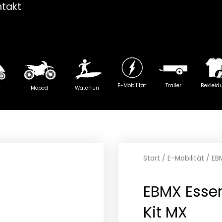
ntakt
E-Mobilität
Trailer
Bekleid
y
Moped
Waterfun
Start
/
E-Mobilität
/ EBM
EBMX Essen
Kit MX