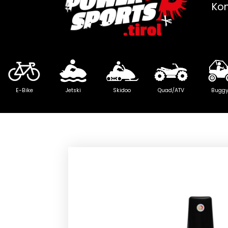
Ko
E-Bike
Jetski
Skidoo
Quad/ATV
Bugg