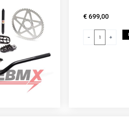
€
699,00
EBMX
-
+
Essentielles
Upgrade
Kit
MX
Menge