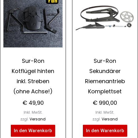
Sur-Ron
Sur-Ron
Kotflügel hinten
Sekundärer
inkl. Streben
Riemenantrieb
(ohne Achse!)
Komplettset
€
49,90
€
990,00
Inkl. MwSt.
Inkl. MwSt.
zzgl.
Versand
zzgl.
Versand
In den Warenkorb
In den Warenkorb