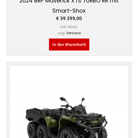
2024 BRP Maverick X rs TURBO RR mit
Smart-Shox
€
39.399,00
Inkl. MwSt.
zzgl.
Versand
In den Warenkorb