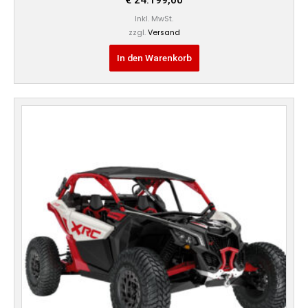
€
24.199,00
Inkl. MwSt.
zzgl.
Versand
In den Warenkorb