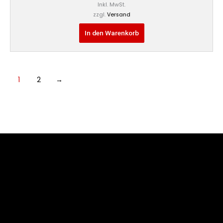
Inkl. MwSt.
zzgl.
Versand
In den Warenkorb
1
2
→