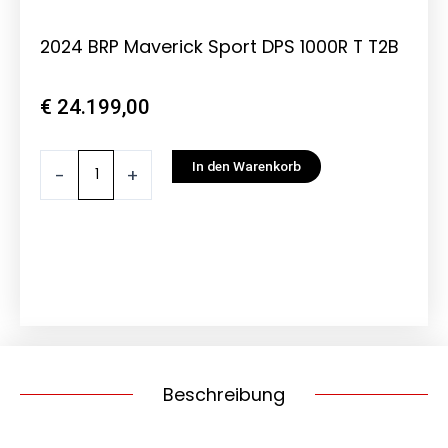
2024 BRP Maverick Sport DPS 1000R T T2B
€
24.199,00
2024
In den Warenkorb
-
+
BRP
Maverick
Sport
DPS
1000R
T
T2B
Menge
Beschreibung