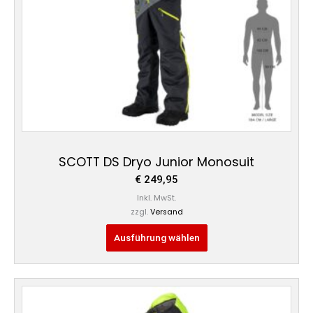
können
auf
der
Produktseite
gewählt
werden
SCOTT DS Dryo Junior Monosuit
€
249,95
Inkl. MwSt.
zzgl.
Versand
Ausführung wählen
Dieses
Produkt