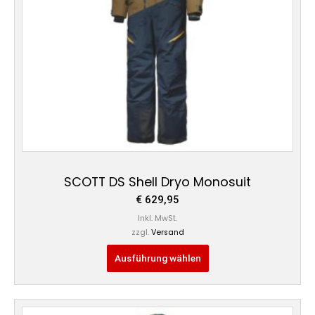
Optionen
können
auf
der
Produktseite
gewählt
werden
SCOTT DS Shell Dryo Monosuit
€
629,95
Inkl. MwSt.
zzgl.
Versand
Ausführung wählen
Dieses