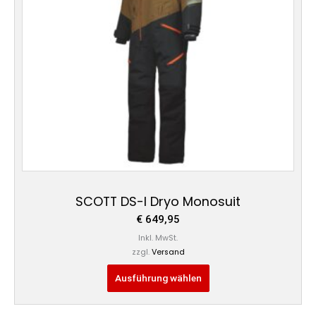
Die
Optionen
können
auf
der
Produktseite
gewählt
werden
SCOTT DS-I Dryo Monosuit
€
649,95
Inkl. MwSt.
zzgl.
Versand
Ausführung wählen