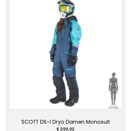
Produkt
weist
mehrere
Varianten
auf.
Die
Optionen
können
auf
der
Produktseite
gewählt
werden
SCOTT DS-I Dryo Damen Monosuit
€
599,95