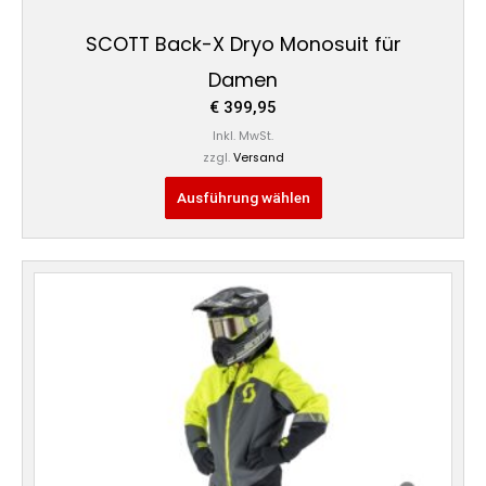
SCOTT Back-X Dryo Monosuit für
Damen
€
399,95
Inkl. MwSt.
zzgl.
Versand
Ausführung wählen
Dieses
Produkt
weist
mehrere
Varianten
auf.
Die
Optionen