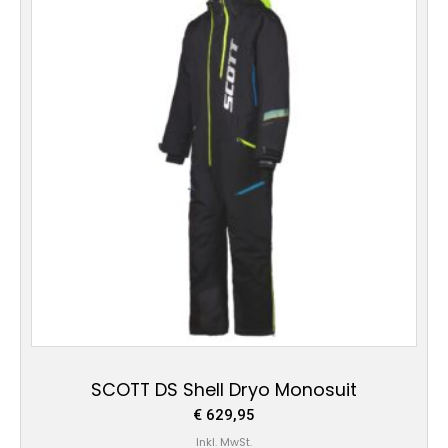
weist
mehrere
Varianten
auf.
Die
Optionen
können
auf
der
Produktseite
gewählt
werden
SCOTT DS Shell Dryo Monosuit
€
629,95
Inkl. MwSt.