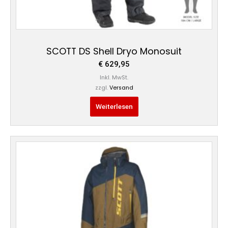
SCOTT DS Shell Dryo Monosuit
€
629,95
Inkl. MwSt.
zzgl.
Versand
Weiterlesen
Dieses
Produkt
weist
mehrere
Varianten
auf.
Die