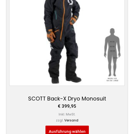
Varianten
auf.
Die
Optionen
können
auf
der
Produktseite
gewählt
werden
SCOTT Back-X Dryo Monosuit
€
399,95
Inkl. MwSt.
zzgl.
Versand
Ausführung wählen