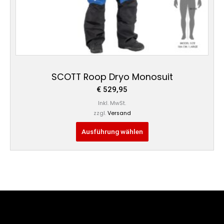
Produktseite
gewählt
werden
SCOTT Roop Dryo Monosuit
€
529,95
Inkl. MwSt.
zzgl.
Versand
Ausführung wählen