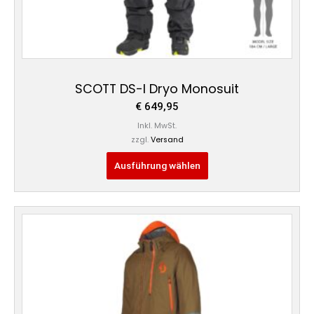
werden
SCOTT DS-I Dryo Monosuit
€
649,95
Inkl. MwSt.
zzgl.
Versand
Ausführung wählen
Dieses
Produkt
weist
mehrere
Varianten
auf.