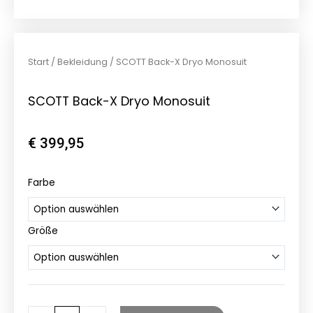
Start
/
Bekleidung
/ SCOTT Back-X Dryo Monosuit
SCOTT Back-X Dryo Monosuit
€
399,95
SCOTT
Farbe
Back-
X
Größe
Dryo
Monosuit
Menge