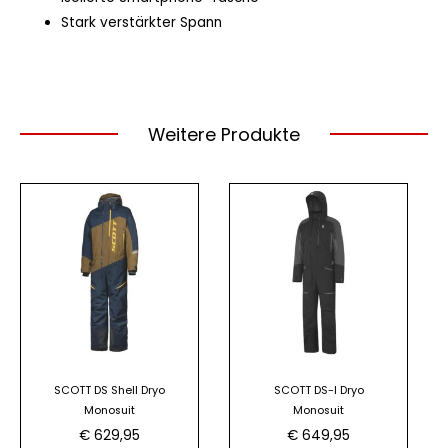
Stark verstärkter Spann
Weitere Produkte
Dieses
Dieses
Produkt
Produkt
weist
weist
mehrere
mehrere
Varianten
Varianten
auf.
auf.
Die
Die
Optionen
Optionen
SCOTT DS Shell Dryo
SCOTT DS-I Dryo
können
können
Monosuit
Monosuit
auf
auf
€
629,95
€
649,95
der
der