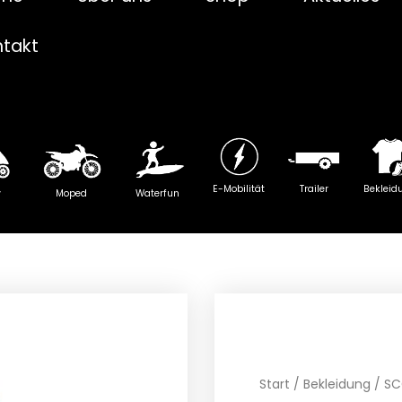
ntakt
E-Mobilität
Trailer
Bekleid
y
Moped
Waterfun
Start
/
Bekleidung
/ SC