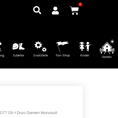
0
Warenkor
ung
Zubehör
Ersatzteile
Fan-Shop
Kinder
Garten
OTT DS-I Dryo Damen Monosuit