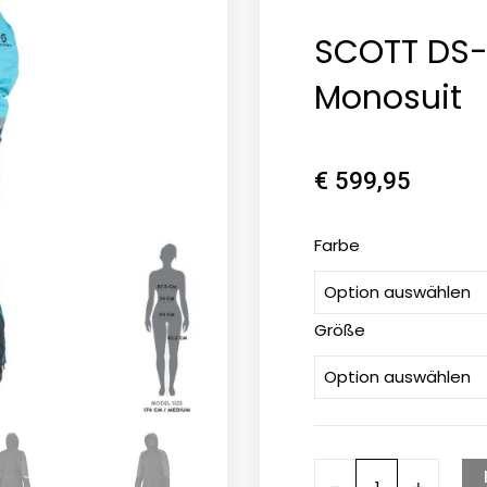
SCOTT DS-
Monosuit
€
599,95
SCOTT
Farbe
DS-
I
Größe
Dryo
Damen
Monosuit
Menge