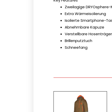
Key Features
Zweilagige DRYOsphere
Extra Wärmeisolierung
Isolierte Smartphone-Ta
Abnehmbare Kapuze
Verstellbare Hosenträge
Brillenputztuch
Schneefang
Dieses
Produk
weist