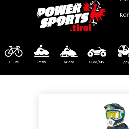
Ko
E-Bike
Jetski
Skidoo
Quad/ATV
Bugg