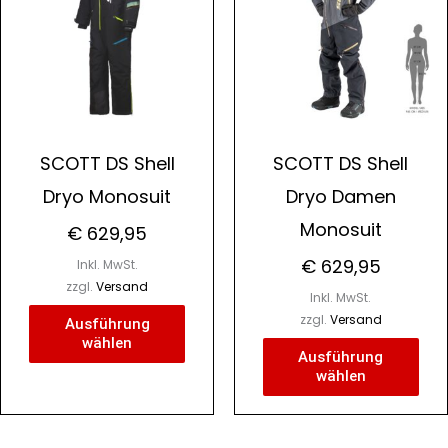
re
mehrere
meh
ten
Varianten
Var
auf.
auf.
Die
Die
nen
Optionen
Opt
n
können
kön
SCOTT DS Shell
SCOTT DS Shell
auf
auf
Dryo Monosuit
Dryo Damen
der
der
Monosuit
tseite
Produktseite
Pro
€
629,95
lt
gewählt
gew
€
629,95
Inkl. MwSt.
n
werden
wer
zzgl.
Versand
Inkl. MwSt.
zzgl.
Versand
Ausführung
wählen
Ausführung
wählen