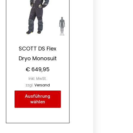
rere
mehrere
ianten
Varianten
auf.
Die
ionen
Optionen
nen
können
SCOTT DS Flex
auf
Dryo Monosuit
der
duktseite
Produktseite
€
649,95
ählt
gewählt
Inkl. MwSt.
den
werden
zzgl.
Versand
Ausführung
wählen