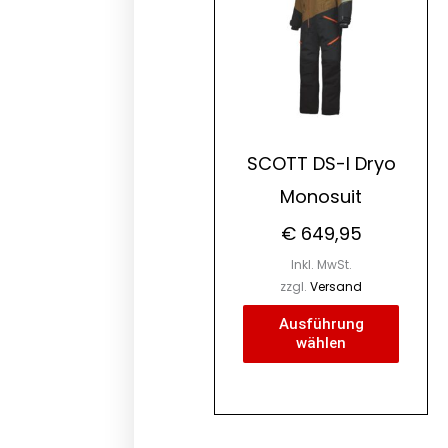
mehre
Varian
auf.
Die
Optio
könne
SCOTT DS-I Dryo
auf
Monosuit
der
Produk
€
649,95
gewäh
Inkl. MwSt.
werde
zzgl.
Versand
Ausführung
wählen