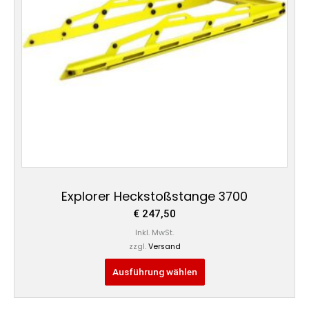
Die
Optionen
können
auf
der
Produktseite
gewählt
werden
Explorer Heckstoßstange 3700
€
247,50
Inkl. MwSt.
zzgl.
Versand
Ausführung wählen