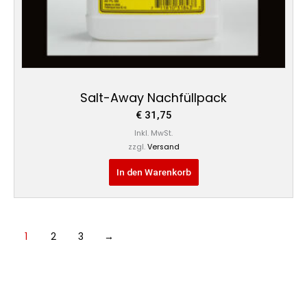
Salt-Away Nachfüllpack
€
31,75
Inkl. MwSt.
zzgl.
Versand
In den Warenkorb
1
2
3
→