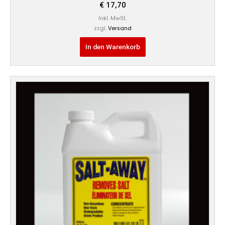
€
17,70
Inkl. MwSt.
zzgl.
Versand
In den Warenkorb