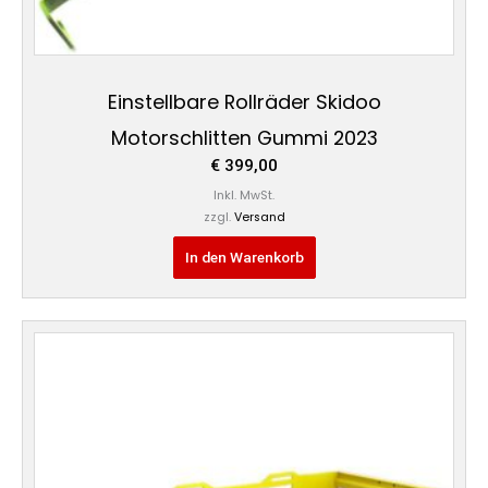
Einstellbare Rollräder Skidoo
Motorschlitten Gummi 2023
€
399,00
Inkl. MwSt.
zzgl.
Versand
In den Warenkorb
Dieses
Produkt
weist
mehrere
Varianten
auf.