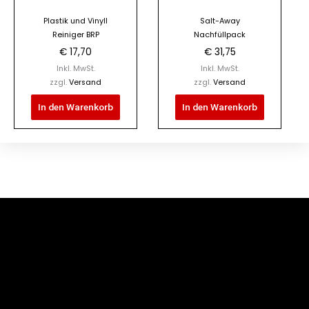
Plastik und Vinyll
Salt-Away
Reiniger BRP
Nachfüllpack
€
17,70
€
31,75
Inkl. MwSt.
Inkl. MwSt.
zzgl.
Versand
zzgl.
Versand
In den Warenkorb
In den Warenkorb