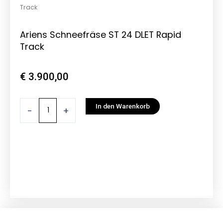
Track
Ariens Schneefräse ST 24 DLET Rapid
Track
€
3.900,00
Ariens
In den Warenkorb
-
+
Schneefräse
ST
24
DLET
Rapid
Track
Menge