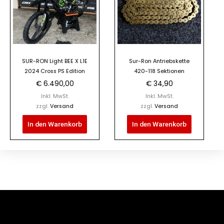
SUR-RON Light BEE X L1E
Sur-Ron Antriebskette
2024 Cross PS Edition
420-118 Sektionen
€
6.490,00
€
34,90
Inkl. MwSt.
Inkl. MwSt.
zzgl.
Versand
zzgl.
Versand
In den Warenkorb
In den Warenkorb