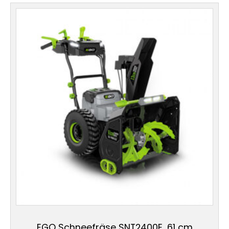
EGO Schneefräse SNT2400E, 61 cm