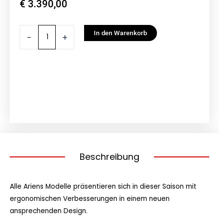
€
3.390,00
Ariens
In den Warenkorb
-
+
Schneefräse
ST
28
DLE
Deluxe
-
Modell
2024
Menge
Beschreibung
Alle Ariens Modelle präsentieren sich in dieser Saison mit
ergonomischen Verbesserungen in einem neuen
ansprechenden Design.