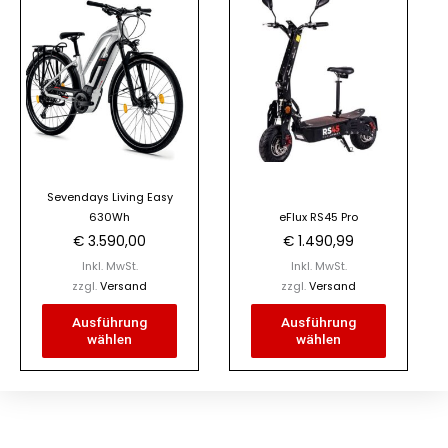
Dieses
Dieses
Produkt
Produkt
weist
weist
mehrere
mehrere
Varianten
Varianten
auf.
auf.
Die
Die
Optionen
Optionen
Sevendays Living Easy
können
können
630Wh
eFlux RS45 Pro
auf
auf
€
3.590,00
€
1.490,99
der
der
Inkl. MwSt.
Inkl. MwSt.
Produktseite
Produktseite
zzgl.
Versand
zzgl.
Versand
gewählt
gewählt
Ausführung
Ausführung
werden
werden
wählen
wählen