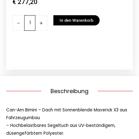
€
277,20
Can-
In den Warenkorb
-
+
Am
Bimini
-
Dach
Maverick
X3
Menge
Beschreibung
Can-Am Bimini – Dach mit Sonnenblende Maverick X3 aus
Fahrzeugumbau
– Hochbelastbares Segeltuch aus UV-beständigem,
düsengefärbtem Polyester.