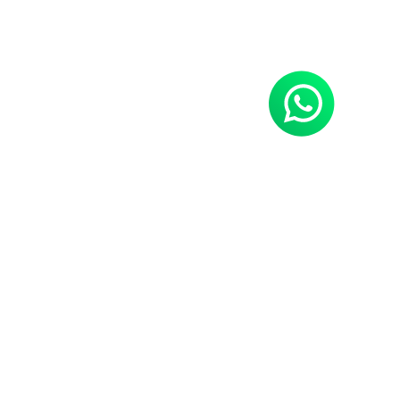
Neues Hobby gefällig?
Power Sports Tirol,
die erste Anlaufstelle