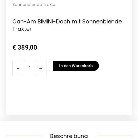
Sonnenblende Traxter
Can-Am BIMINI-Dach mit Sonnenblende
Traxter
€
389,00
Can-
In den Warenkorb
-
+
Am
BIMINI-
Dach
mit
Sonnenblende
Traxter
Menge
Beschreibung