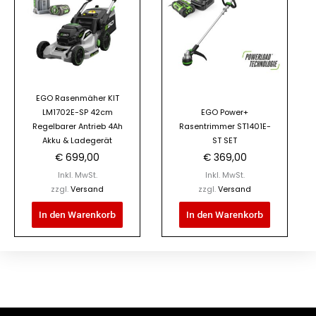
EGO Rasenmäher KIT
LM1702E-SP 42cm
EGO Power+
Regelbarer Antrieb 4Ah
Rasentrimmer ST1401E-
Akku & Ladegerät
ST SET
€
699,00
€
369,00
Inkl. MwSt.
Inkl. MwSt.
zzgl.
Versand
zzgl.
Versand
In den Warenkorb
In den Warenkorb