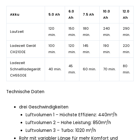
6.0
10.0
12.0
Akku
5.0 Ah
7.5 Ah
Ah
Ah
Ah
120
150
180
240
290
Laufzeit
min.
min.
min.
min.
min.
Ladezeit Gerät
100
120
145
190
220
CH2100E
min.
min.
min.
min.
min.
Ladezeit
45
80
Schnellladegerät
40 min.
60 min.
70 min.
min.
min.
CH5500E
Technische Daten
drei Geschwindigkeiten
Luftvolumen 1 – Höchste Effizienz: 440m³/h
Luftvolumen 2 – Hohe Leistung: 850m³/h
Luftvolumen 3 – Turbo: 1020 m³/h
Rohr mit variabler Länge für mehr Komfort und