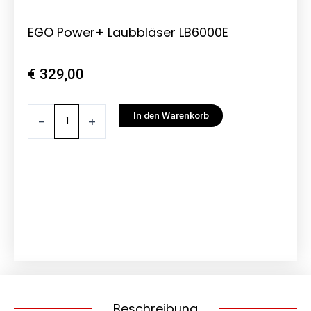
EGO Power+ Laubbläser LB6000E
€
329,00
EGO
In den Warenkorb
-
+
Power+
Laubbläser
LB6000E
Menge
Beschreibung