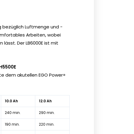
g bezüglich Luftmenge und -
omfortables Arbeiten, wobei
lässt. Der LB6000E ist mit
CH5500E
itte dem
akutellen EGO Power+
10.0 Ah
12.0 Ah
240 min.
290 min.
190 min.
220 min.