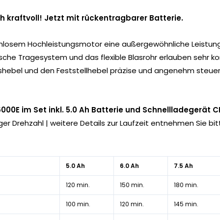
h kraftvoll! Jetzt mit rückentragbarer Batterie.
enlosem Hochleistungsmotor eine außergewöhnliche Leistun
che Tragesystem und das flexible Blasrohr erlauben sehr k
ashebel und den Feststellhebel präzise und angenehm steuern 
000E im Set inkl. 5.0 Ah Batterie und Schnellladegerät 
iger Drehzahl | weitere Details zur Laufzeit entnehmen Sie b
5.0 Ah
6.0 Ah
7.5 Ah
120 min.
150 min.
180 min.
100 min.
120 min.
145 min.