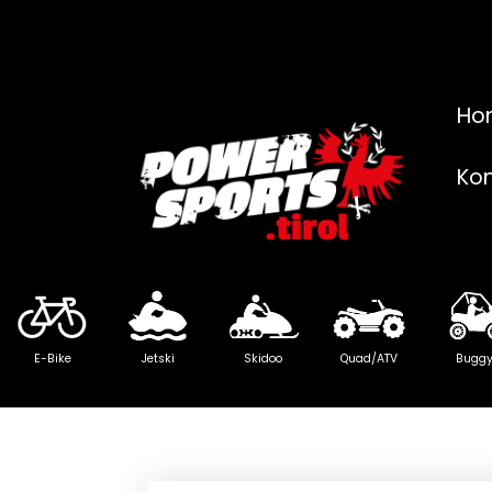
Ho
Ko
E-Bike
Jetski
Skidoo
Quad/ATV
Bugg