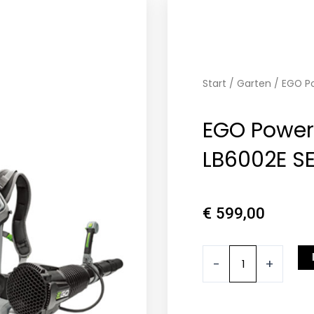
Start
/
Garten
/ EGO Po
EGO Power
LB6002E S
€
599,00
EGO
-
+
Power+
Laubbläser
LB6002E