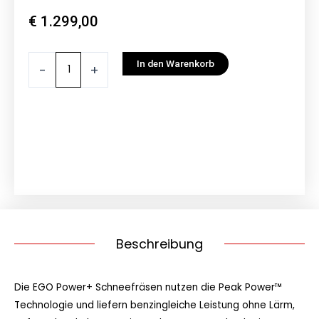
€
1.299,00
EGO
In den Warenkorb
-
+
Schneefräse
54
cm
inkl.2x
BA3360T
6,0
Ah
und2x
CH5500E
Schnell-
Beschreibung
Ladegerät
Menge
Die EGO Power+ Schneefräsen nutzen die Peak Power™
Technologie und liefern benzingleiche Leistung ohne Lärm,