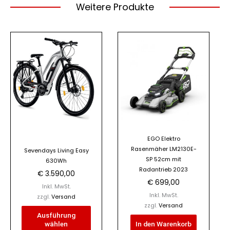
Weitere Produkte
Dieses
Produkt
weist
mehrere
Varianten
auf.
Die
Optionen
EGO Elektro
können
Rasenmäher LM2130E-
Sevendays Living Easy
auf
SP 52cm mit
630Wh
der
Radantrieb 2023
€
3.590,00
Produktseite
€
699,00
Inkl. MwSt.
gewählt
Inkl. MwSt.
zzgl.
Versand
werden
zzgl.
Versand
Ausführung
wählen
In den Warenkorb