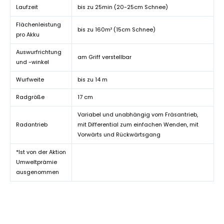
Laufzeit
bis zu 25min (20-25cm Schnee)
Flächenleistung
bis zu 160m² (15cm Schnee)
pro Akku
Auswurfrichtung
am Griff verstellbar
und -winkel
Wurfweite
bis zu 14 m
Radgröße
17 cm
Variabel und unabhängig vom Fräsantrieb,
Radantrieb
mit Differential zum einfachen Wenden, mit
Vorwärts und Rückwärtsgang
*Ist von der Aktion
Umweltprämie
ausgenommen