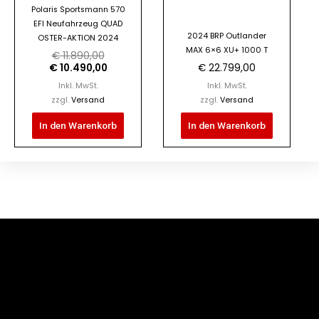
Polaris Sportsmann 570
EFI Neufahrzeug QUAD
2024 BRP Outlander
OSTER-AKTION 2024
MAX 6×6 XU+ 1000 T
€
11.890,00
€
10.490,00
€
22.799,00
Inkl. MwSt.
Inkl. MwSt.
zzgl.
Versand
zzgl.
Versand
In den Warenkorb
In den Warenkorb