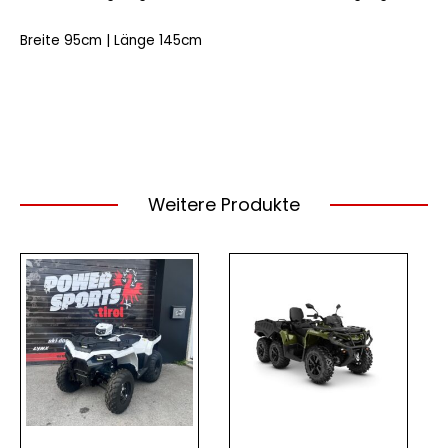
Breite 95cm | Länge 145cm
Weitere Produkte
Ursprünglicher
Aktueller
Preis
Preis
war:
ist:
€ 11.890,00
€ 10.490,00.