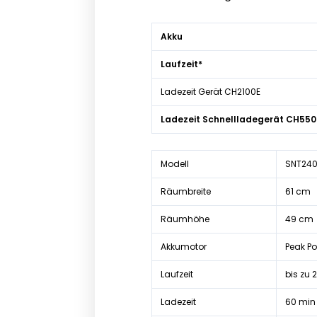
Akku
Laufzeit*
Ladezeit Gerät CH2100E
Ladezeit Schnellladegerät CH550
Modell
SNT24
Räumbreite
61 cm
Räumhöhe
49 cm
Akkumotor
Peak P
Laufzeit
bis zu 
Ladezeit
60 min 