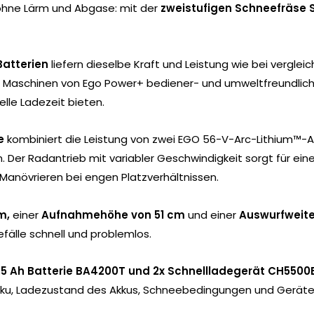
hne Lärm und Abgase: mit der
zweistufigen Schneefräse
Batterien
liefern dieselbe Kraft und Leistung wie bei vergle
ie Maschinen von Ego Power+ bediener- und umweltfreundlic
elle Ladezeit bieten.
e
kombiniert die Leistung von zwei EGO 56-V-Arc-Lithium™-A
. Der Radantrieb mit variabler Geschwindigkeit sorgt für ein
Manövrieren bei engen Platzverhältnissen.
cm,
einer
Aufnahmehöhe von 51 cm
und einer
Auswurfweite
fälle schnell und problemlos.
7.5 Ah Batterie BA4200T und 2x Schnellladegerät CH5500
ku, Ladezustand des Akkus, Schneebedingungen und Geräte