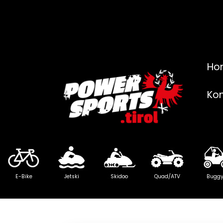
Ho
Ko
E-Bike
Jetski
Skidoo
Quad/ATV
Bugg