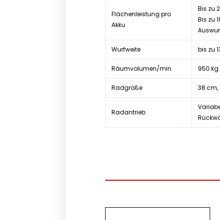
Bis zu
Flächenleistung pro
Bis zu
Akku
Auswurf
Wurfweite
bis zu 
Räumvolumen/min
950 kg 
Radgröße
38 cm, 
Variab
Radantrieb
Rückw