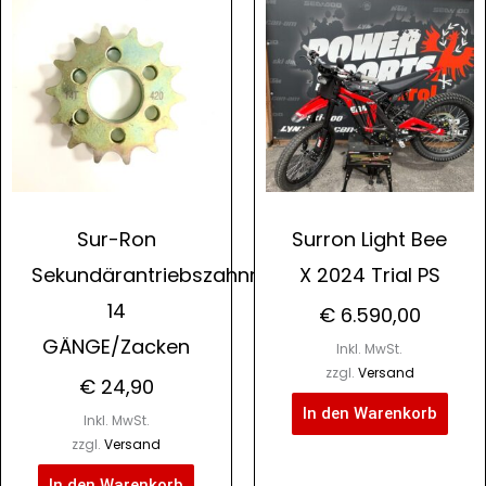
Sur-Ron
Surron Light Bee
Sekundärantriebszahnrad
X 2024 Trial PS
14
€
6.590,00
GÄNGE/Zacken
Inkl. MwSt.
zzgl.
Versand
€
24,90
In den Warenkorb
Inkl. MwSt.
zzgl.
Versand
In den Warenkorb