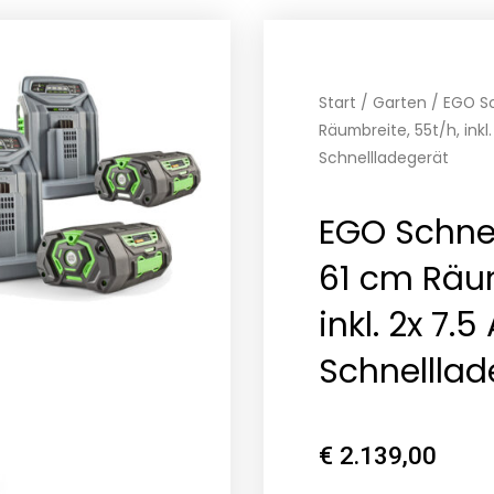
Start
/
Garten
/ EGO S
Räumbreite, 55t/h, inkl.
Schnellladegerät
EGO Schne
61 cm Räum
inkl. 2x 7.
Schnelllad
€
2.139,00