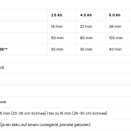
2.5 Ah
4.0 Ah
5.0 Ah
14 min.
22 min
28 min
50 min
80 min
100 min
0E**
30 min
30 min
40 min
00E
ower
25 min (20-25 cm Schnee) | bis zu 15 min (25-30 cm Schnee)
(je ein Akku auf einem Ladegerät, parallel geladen)