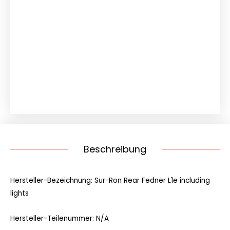
Kotflügel
hinten
komplett
inkl.
Beleuchtung
und
Blinker
Menge
Beschreibung
Hersteller-Bezeichnung: Sur-Ron Rear Fedner L1e including
lights
Hersteller-Teilenummer: N/A