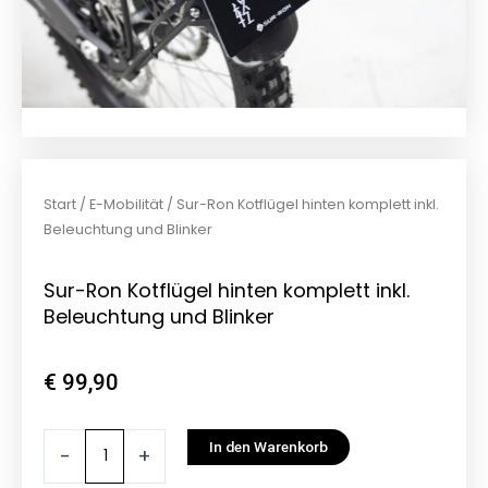
Start
/
E-Mobilität
/ Sur-Ron Kotflügel hinten komplett inkl.
Beleuchtung und Blinker
Sur-Ron Kotflügel hinten komplett inkl.
Beleuchtung und Blinker
€
99,90
Sur-
In den Warenkorb
-
+
Ron