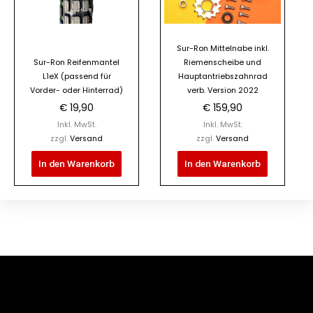
Sur-Ron Mittelnabe inkl.
Sur-Ron Reifenmantel
Riemenscheibe und
L1eX (passend für
Hauptantriebszahnrad
Vorder- oder Hinterrad)
verb. Version 2022
€
19,90
€
159,90
Inkl. MwSt.
Inkl. MwSt.
zzgl.
Versand
zzgl.
Versand
In den Warenkorb
In den Warenkorb