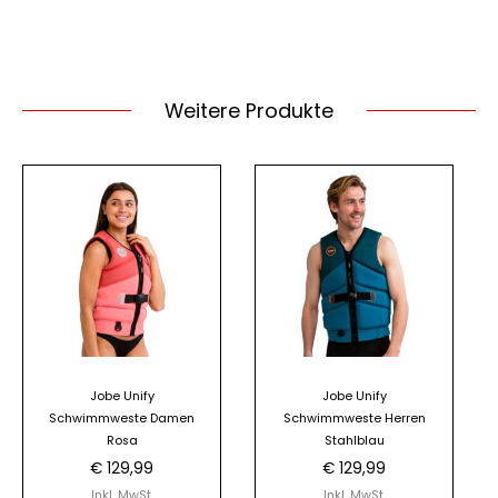
Weitere Produkte
Dieses
Dieses
Produkt
Produkt
weist
weist
mehrere
mehrere
Varianten
Varianten
auf.
auf.
Die
Die
Optionen
Optionen
Jobe Unify
Jobe Unify
können
können
Schwimmweste Damen
Schwimmweste Herren
auf
auf
Rosa
Stahlblau
der
der
€
129,99
€
129,99
Produktseite
Produktseite
Inkl. MwSt.
Inkl. MwSt.