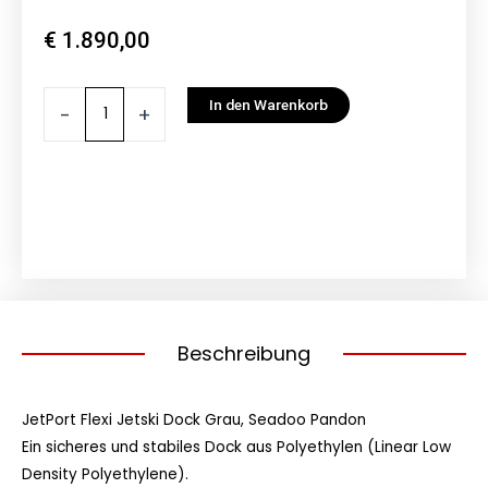
€
1.890,00
JetPort
In den Warenkorb
-
+
Flexi
Jetski
Dock
Grau,
Seadoo
Pandon
Menge
Beschreibung
JetPort Flexi Jetski Dock Grau, Seadoo Pandon
Ein sicheres und stabiles Dock aus Polyethylen (Linear Low
Density Polyethylene).