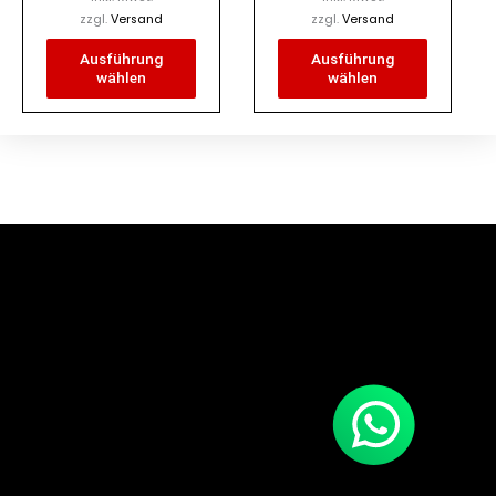
gewählt
gewählt
zzgl.
Versand
zzgl.
Versand
werden
werden
Ausführung
Ausführung
wählen
wählen