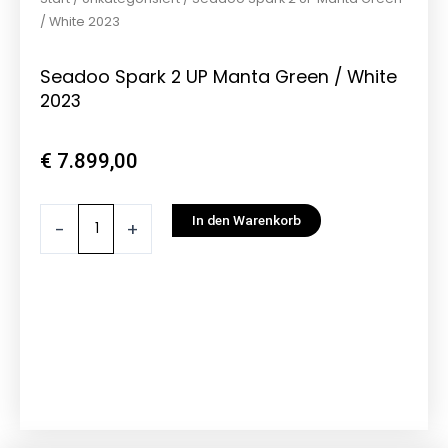
/ White 2023
Seadoo Spark 2 UP Manta Green / White
2023
€
7.899,00
Seadoo
In den Warenkorb
-
+
Spark
2
UP
Manta
Green
/
White
2023
Menge