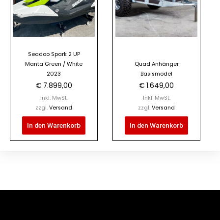
Seadoo Spark 2 UP
Manta Green / White
Quad Anhänger
2023
Basismodel
€
7.899,00
€
1.649,00
Inkl. MwSt.
Inkl. MwSt.
zzgl.
Versand
zzgl.
Versand
In den Warenkorb
In den Warenkorb