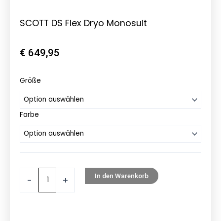
SCOTT DS Flex Dryo Monosuit
€
649,95
SCOTT
Größe
DS
Flex
Farbe
Dryo
Monosuit
Menge
In den Warenkorb
-
+