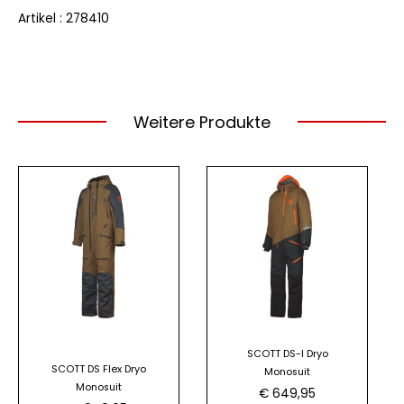
Artikel : 278410
Weitere Produkte
Dieses
Produkt
weist
mehrere
Varianten
auf.
Die
Optionen
SCOTT DS-I Dryo
können
SCOTT DS Flex Dryo
Monosuit
auf
Monosuit
€
649,95
der