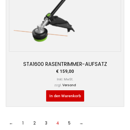
STA1600 RASENTRIMMER-AUFSATZ
€
159,00
Inkl. MwSt.
zzgl.
Versand
In den Warenkorb
←
1
2
3
4
5
→