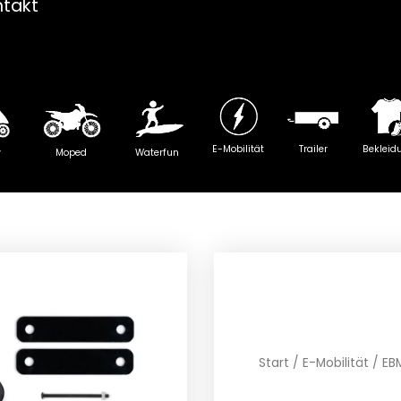
ntakt
E-Mobilität
Trailer
Bekleid
y
Moped
Waterfun
Start
/
E-Mobilität
/ EB