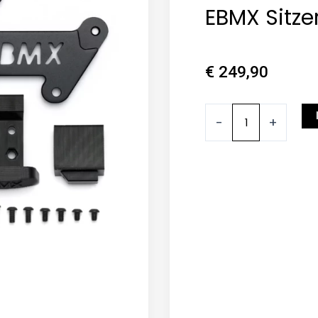
EBMX Sitz
€
249,90
EBMX
-
+
Sitzerhöhung
Menge