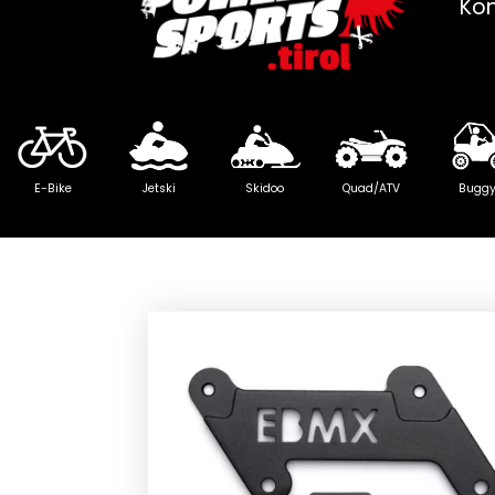
Ko
E-Bike
Jetski
Skidoo
Quad/ATV
Bugg