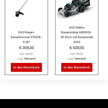
EGO Elektro
EGO Power+
Rasenmäher LM1900E-
Rasentrimmer ST1301E-
SP 47cm mit Radantrieb
S SET
2023
€
309,00
€
529,00
Inkl. MwSt.
Inkl. MwSt.
zzgl.
Versand
zzgl.
Versand
In den Warenkorb
In den Warenkorb