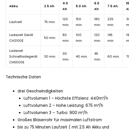
4.0
6.0
1
Akku
2.5 Ah
5.0 Ah
7.5 Ah
Ah
Ah
A
120
150
180
225
3
Laufzeit
75 min.
min.
min.
min.
min.
m
Ladezeit Gerät
80
100
120
145
1
50 min.
CH2100E
min.
min.
min.
min.
m
Ladezeit
30
45
Schnellladegerät
30 min.
40 min.
60 min.
7
min.
min.
CH5500E
Technische Daten
drei Geschwindigkeiten
Luftvolumen 1 – Höchste Effizienz: 440m³/h
Luftvolumen 2 – Hohe Leistung: 675 m³/h
Luftvolumen 3 – Turbo: 900 m³/h
Großes Bläserrohr für maximalen Luftstrom
bis zu 75 Minuten Laufzeit ( mit 2.5 Ah Akku und