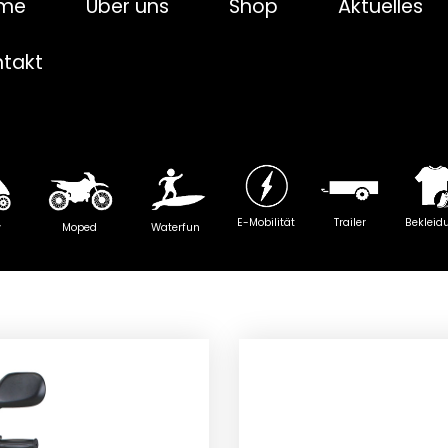
me
Über uns
Shop
Aktuelles
ntakt
E-Mobilität
Trailer
Bekleid
y
Moped
Waterfun