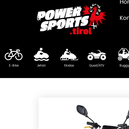
Ho
Ko
E-Bike
Jetski
Skidoo
Quad/ATV
Bugg