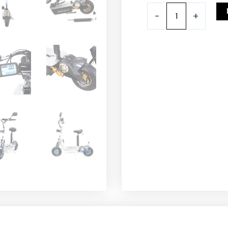
E.Scooter
-
+
Freeride
X2
2000
Watt
60
Volt
mit
Straßenzulassung
Menge