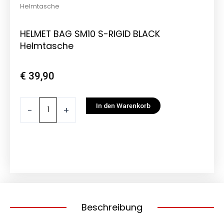
Helmtasche
HELMET BAG SM10 S-RIGID BLACK
Helmtasche
€
39,90
HELMET
In den Warenkorb
-
+
BAG
SM10
S-
RIGID
BLACK
Helmtasche
Menge
Beschreibung