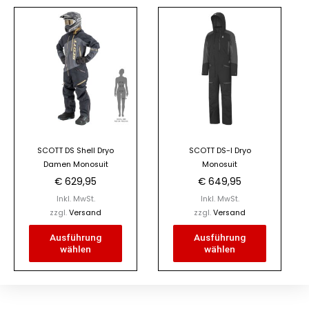
Dieses
Dieses
Produkt
Produkt
weist
weist
mehrere
mehrere
Varianten
Varianten
auf.
auf.
Die
Die
Optionen
Optionen
SCOTT DS Shell Dryo
SCOTT DS-I Dryo
können
können
Damen Monosuit
Monosuit
auf
auf
€
629,95
€
649,95
der
der
Inkl. MwSt.
Inkl. MwSt.
Produktseite
Produktseite
zzgl.
Versand
zzgl.
Versand
gewählt
gewählt
Ausführung
Ausführung
werden
werden
wählen
wählen