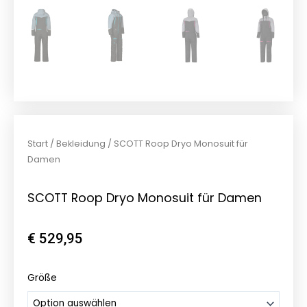
Start
/
Bekleidung
/ SCOTT Roop Dryo Monosuit für
Damen
SCOTT Roop Dryo Monosuit für Damen
€
529,95
SCOTT
Größe
Roop