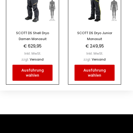
Varianten
Varianten
auf.
auf.
Die
Die
Optionen
Optionen
SCOTT DS Shell Dryo
SCOTT DS Dryo Junior
können
können
Damen Monosuit
Monosuit
auf
auf
€
629,95
€
249,95
der
der
Inkl. MwSt.
Inkl. MwSt.
Produktseite
Produktseite
zzgl.
Versand
zzgl.
Versand
gewählt
gewählt
Ausführung
Ausführung
werden
werden
wählen
wählen