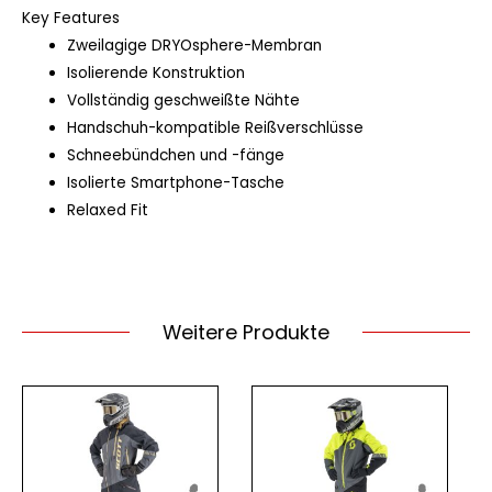
Key Features
Zweilagige DRYOsphere-Membran
Isolierende Konstruktion
Vollständig geschweißte Nähte
Handschuh-kompatible Reißverschlüsse
Schneebündchen und -fänge
Isolierte Smartphone-Tasche
Relaxed Fit
Weitere Produkte
Dieses
Dieses
Produkt
Produkt
weist
weist
mehrere
mehrere