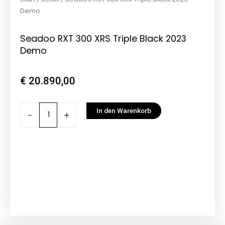
Demo
Seadoo RXT 300 XRS Triple Black 2023
Demo
€
20.890,00
Seadoo
In den Warenkorb
-
+
RXT
300
XRS
Triple
Black
2023
Demo
Menge