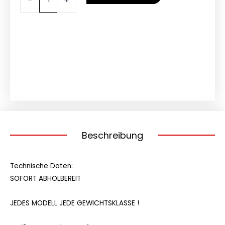
FUTURE
VARG
ALPHA
Elektro
Cross
2024
80
PS
Grau
Menge
Beschreibung
Technische Daten:
SOFORT ABHOLBEREIT
JEDES MODELL JEDE GEWICHTSKLASSE !