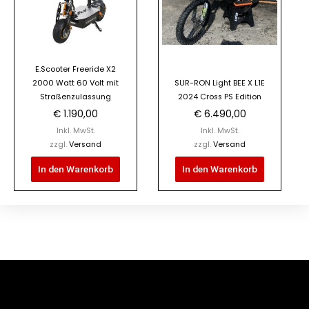
E.Scooter Freeride X2
2000 Watt 60 Volt mit
SUR-RON Light BEE X L1E
Straßenzulassung
2024 Cross PS Edition
€
1.190,00
€
6.490,00
Inkl. MwSt.
Inkl. MwSt.
zzgl.
Versand
zzgl.
Versand
In den Warenkorb
In den Warenkorb