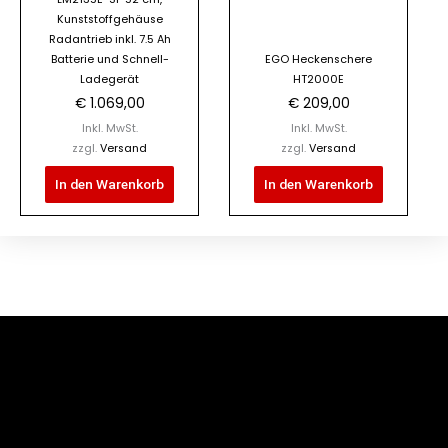
Kunststoffgehäuse
Radantrieb inkl. 7.5 Ah
Batterie und Schnell-
EGO Heckenschere
Ladegerät
HT2000E
€
1.069,00
€
209,00
Inkl. MwSt.
Inkl. MwSt.
zzgl.
Versand
zzgl.
Versand
In den Warenkorb
In den Warenkorb